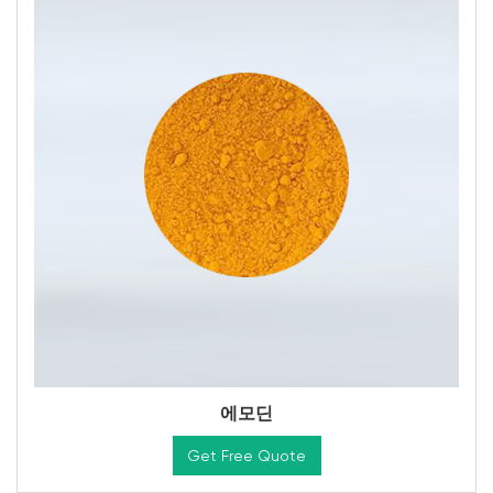
에모딘
Get Free Quote