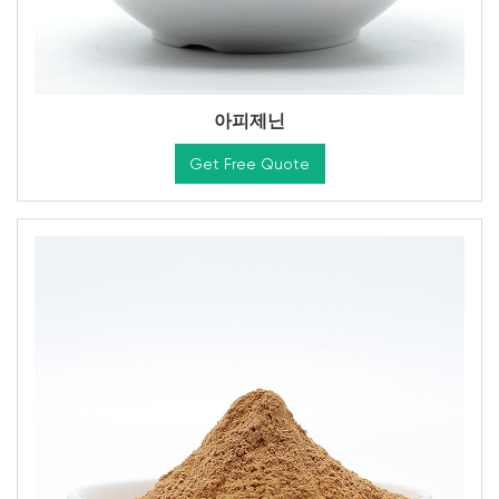
아피제닌
Get Free Quote