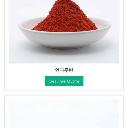
인디루빈
Get Free Quote