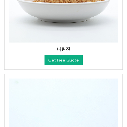
나린진
Get Free Quote