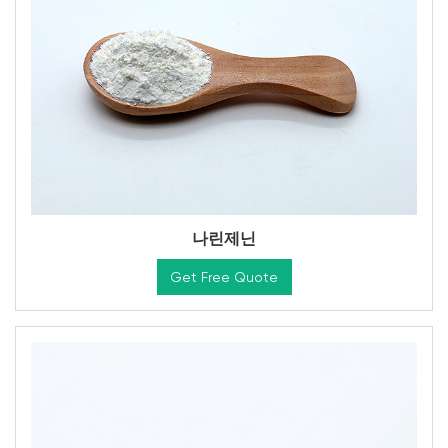
나린제닌
Get Free Quote