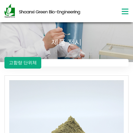
제품 전시
고함량 단위체