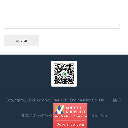
Copyright @ 2021 Shaanxi Green Bio-Engineering Co., Ltd.
陕ICP
备2021010384号-2
Site Map