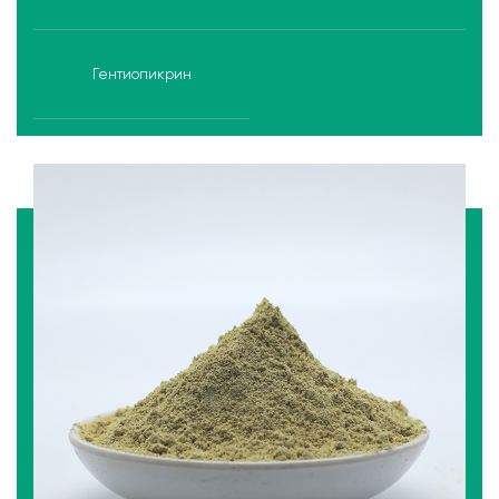
Гентиопикрин