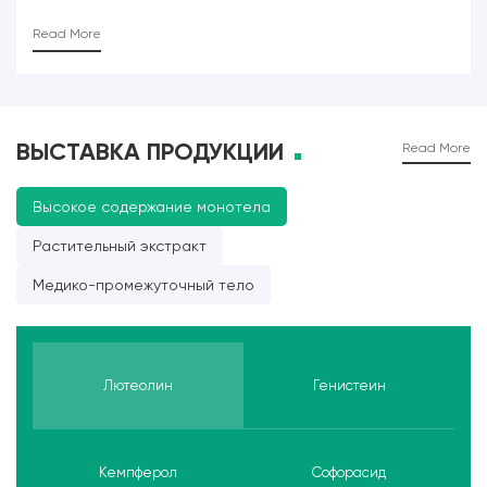
Read More
ВЫСТАВКА ПРОДУКЦИИ
Read More
Высокое содержание монотела
Растительный экстракт
Медико-промежуточный тело
Лютеолин
Генистеин
Кемпферол
Софорасид